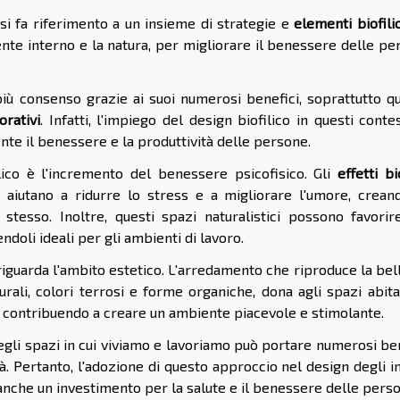
 si fa riferimento a un insieme di strategie e
elementi biofilic
nte interno e la natura, per migliorare il benessere delle p
 consenso grazie ai suoi numerosi benefici, soprattutto q
orativi
. Infatti, l'impiego del design biofilico in questi conte
nte il benessere e la produttività delle persone.
ico è l'incremento del benessere psicofisico. Gli
effetti bio
ti, aiutano a ridurre lo stress e a migliorare l'umore, crean
tesso. Inoltre, questi spazi naturalistici possono favorir
doli ideali per gli ambienti di lavoro.
 riguarda l'ambito estetico. L'arredamento che riproduce la be
turali, colori terrosi e forme organiche, dona agli spazi abita
, contribuendo a creare un ambiente piacevole e stimolante.
 negli spazi in cui viviamo e lavoriamo può portare numerosi be
tà. Pertanto, l'adozione di questo approccio nel design degli i
a anche un investimento per la salute e il benessere delle pers