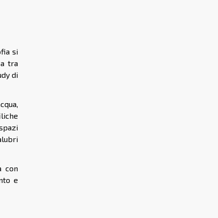
fia si
a tra
udy di
acqua,
liche
spazi
alubri
a con
nto e