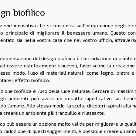
gn biofilico
azione innovativa che si concentra sull'integrazione degli el
opo principale di migliorare il benessere umano. Questo con
ntato sia nella vostra casa che nel vostro ufficio, attravers
mentazione del design biofilico è l'introduzione di piante e
e ad essere esteticamente piacevoli, favoriscono la creazione
tesso modo, l'uso di materiali naturali come legno, pietra e 
are l'effetto biofilico.
ione biofilica è l'uso della luce naturale. Cercare di massim
degli ambienti può avere un impatto significativo sul bene
 l'umore. Allo stesso modo, la scelta di colori ispirati alla n
 a creare un ambiente più tranquillo e rilassante.
lico può essere un'opzione molto valida per migliorare la quali
so l'adozione di questi suggerimenti, è possibile creare un am