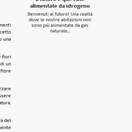
alimentate da idrogeno
Benvenuti al futuro! Una realtà
dove le nostre abitazioni non
ementi
sono più alimentate da gas
naturale...
cetto
o una
 fiori
 di un
fibre
izzare
ssere
atura,
tà del
biente