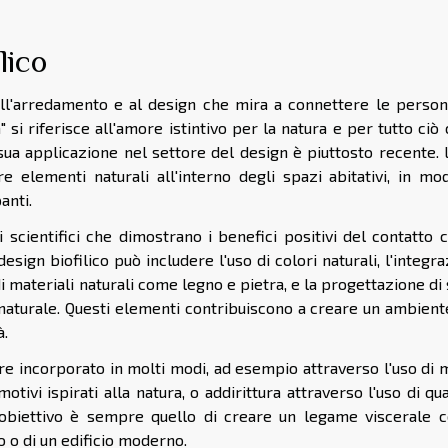
lico
all'arredamento e al design che mira a connettere le person
" si riferisce all'amore istintivo per la natura e per tutto ciò
ua applicazione nel settore del design è piuttosto recente. 
e elementi naturali all'interno degli spazi abitativi, in mo
anti.
scientifici che dimostrano i benefici positivi del contatto 
design biofilico può includere l'uso di colori naturali, l'integr
 di materiali naturali come legno e pietra, e la progettazione di
 naturale. Questi elementi contribuiscono a creare un ambien
à.
re incorporato in molti modi, ad esempio attraverso l'uso di 
otivi ispirati alla natura, o addirittura attraverso l'uso di qu
'obiettivo è sempre quello di creare un legame viscerale c
o o di un edificio moderno.