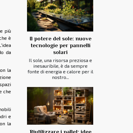
e più
 che è
Il potere del sole: nuove
tecnologie per pannelli
L'idea
solari
do da
Il sole, una risorsa preziosa e
inesauribile, è da sempre
con la
fonte di energia e calore per il
nostro...
azione
 spazi
te che
mobili
adri e
on la
Riutilizzare i pallet: idee