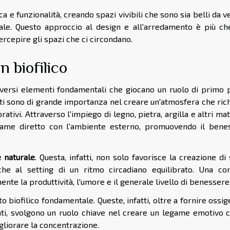
ica e funzionalità, creando spazi vivibili che sono sia belli da 
ale. Questo approccio al design e all'arredamento è più ch
rcepire gli spazi che ci circondano.
n biofilico
diversi elementi fondamentali che giocano un ruolo di primo p
sti sono di grande importanza nel creare un'atmosfera che ric
orativi. Attraverso l'impiego di legno, pietra, argilla e altri mat
legame diretto con l'ambiente esterno, promuovendo il bene
e naturale
. Questa, infatti, non solo favorisce la creazione di
che al setting di un ritmo circadiano equilibrato. Una cor
ente la produttività, l'umore e il generale livello di benessere
biofilico fondamentale. Queste, infatti, oltre a fornire ossi
ti, svolgono un ruolo chiave nel creare un legame emotivo c
igliorare la concentrazione.