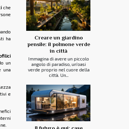
i
che
ersone
uando
Creare un giardino
sti ha
pensile: il polmone verde
in città
filici
Immagina di avere un piccolo
do un
angolo di paradiso, un'oasi
verde proprio nel cuore della
e una
città. Un...
llezza
tivi e
nefici
nterni
one.
Il futuro è qui: case